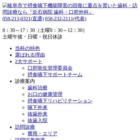
058-213-0321
(直通)
058-232-2111
(代表)
8：30～17：30（土曜8：30～12：30）
土曜午後・日曜・祝日休診
当科の特色
選ばれる理由
2大サポート
口腔衛生管理委員会
摂食嚥下サポートチーム
診療案内
歯科治療
お口の健康管理
摂食嚥下リハビリテーション
嚥下外来
抜歯外来
抜歯入院
訪問診療
費用・エリア