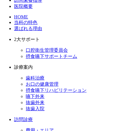
訪問栄養指導
医院概要
HOME
当科の特色
選ばれる理由
2大サポート
口腔衛生管理委員会
摂食嚥下サポートチーム
診療案内
歯科治療
お口の健康管理
摂食嚥下リハビリテーション
嚥下外来
抜歯外来
抜歯入院
訪問診療
費用・エリア