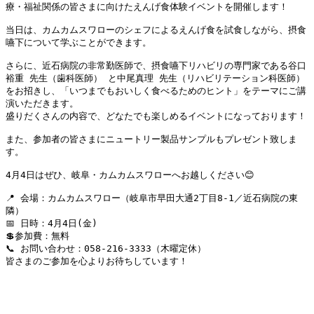
療・福祉関係の皆さまに向けたえんげ食体験イベントを開催します！

当日は、カムカムスワローのシェフによるえんげ食を試食しながら、摂食
嚥下について学ぶことができます。

さらに、近石病院の非常勤医師で、摂食嚥下リハビリの専門家である谷口
裕重 先生（歯科医師） と中尾真理 先生（リハビリテーション科医師） 
をお招きし、「いつまでもおいしく食べるためのヒント」をテーマにご講
演いただきます。

盛りだくさんの内容で、どなたでも楽しめるイベントになっております！

また、参加者の皆さまにニュートリー製品サンプルもプレゼント致しま
す。

4月4日はぜひ、岐阜・カムカムスワローへお越しください😊

📍 会場：カムカムスワロー（岐阜市早田大通2丁目8-1／近石病院の東
隣）

📅 日時：4月4日(金)

💲参加費：無料

📞 お問い合わせ：
058-216-3333
（木曜定休）

皆さまのご参加を心よりお待ちしています！
