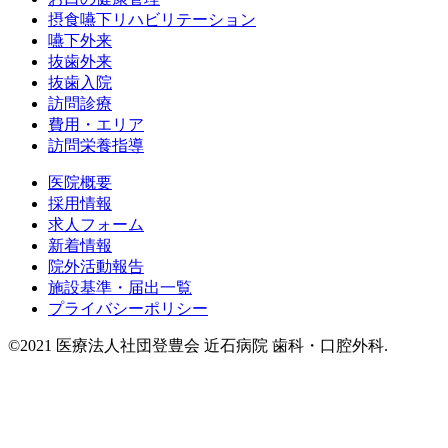
摂食嚥下リハビリテーション
嚥下外来
抜歯外来
抜歯入院
訪問診療
費用・エリア
訪問栄養指導
医院概要
採用情報
求人フォーム
新着情報
院外活動報告
施設基準・届出一覧
プライバシーポリシー
©2021 医療法人社団登豊会 近石病院 歯科・口腔外科.