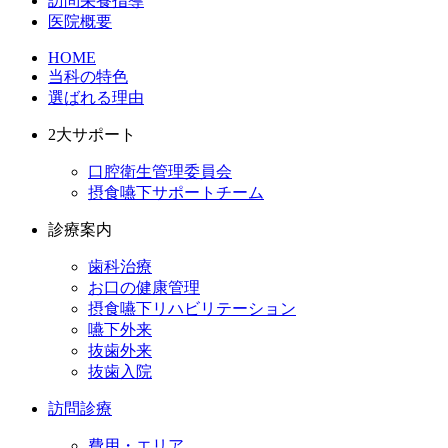
訪問栄養指導
医院概要
HOME
当科の特色
選ばれる理由
2大サポート
口腔衛生管理委員会
摂食嚥下サポートチーム
診療案内
歯科治療
お口の健康管理
摂食嚥下リハビリテーション
嚥下外来
抜歯外来
抜歯入院
訪問診療
費用・エリア