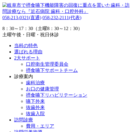
058-213-0321
(直通)
058-232-2111
(代表)
8：30～17：30（土曜8：30～12：30）
土曜午後・日曜・祝日休診
当科の特色
選ばれる理由
2大サポート
口腔衛生管理委員会
摂食嚥下サポートチーム
診療案内
歯科治療
お口の健康管理
摂食嚥下リハビリテーション
嚥下外来
抜歯外来
抜歯入院
訪問診療
費用・エリア