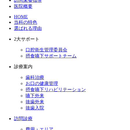
訪問栄養指導
医院概要
HOME
当科の特色
選ばれる理由
2大サポート
口腔衛生管理委員会
摂食嚥下サポートチーム
診療案内
歯科治療
お口の健康管理
摂食嚥下リハビリテーション
嚥下外来
抜歯外来
抜歯入院
訪問診療
費用・エリア