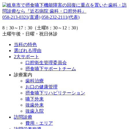
058-213-0321
(直通)
058-232-2111
(代表)
8：30～17：30（土曜8：30～12：30）
土曜午後・日曜・祝日休診
当科の特色
選ばれる理由
2大サポート
口腔衛生管理委員会
摂食嚥下サポートチーム
診療案内
歯科治療
お口の健康管理
摂食嚥下リハビリテーション
嚥下外来
抜歯外来
抜歯入院
訪問診療
費用・エリア