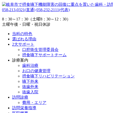
058-213-0321
(直通)
058-232-2111
(代表)
8：30～17：30（土曜8：30～12：30）
土曜午後・日曜・祝日休診
当科の特色
選ばれる理由
2大サポート
口腔衛生管理委員会
摂食嚥下サポートチーム
診療案内
歯科治療
お口の健康管理
摂食嚥下リハビリテーション
嚥下外来
抜歯外来
抜歯入院
訪問診療
費用・エリア
訪問栄養指導