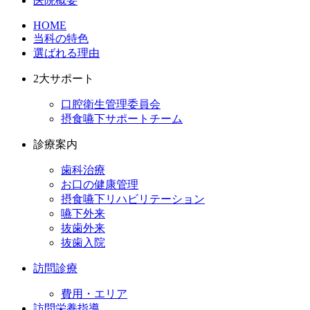
医院概要
HOME
当科の特色
選ばれる理由
2大サポート
口腔衛生管理委員会
摂食嚥下サポートチーム
診療案内
歯科治療
お口の健康管理
摂食嚥下リハビリテーション
嚥下外来
抜歯外来
抜歯入院
訪問診療
費用・エリア
訪問栄養指導