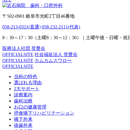
〒502-0901 岐阜市光町2丁目46番地
058-213-0321
(直通)
058-232-2111
(代表)
8：30～17：30（土曜8：30～12：30）｜土曜午後・日曜・
医療法人社団 登豊会
OFFICIALSITE
社会福祉法人 登豊会
OFFICIALSITE
カムカムスワロー
OFFICIALSITE
当科の特色
選ばれる理由
2大サポート
診療案内
歯科治療
お口の健康管理
摂食嚥下リハビリテーション
嚥下外来
抜歯外来