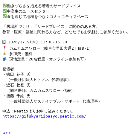
食を通じて地域をつなぐコミュニティスペース

「居場所づくり」「サードプレイス」に関心のある方、

教育・医療・福祉に関わる方など、どなたでもお気軽にご参加ください。

 現地定員：20名程度（オンライン参加も可）

登壇者

・篠田 花子 氏

　（一般社団法人ヒトノネ 代表理事）

・近石 壮登 氏

　（歯科医師、カムカムスワロー 代表）

・後藤 千絵 氏

　（一般社団法人サステイナブル・サポート 代表理事）

https://gifukyariibasyo.peatix.com/
ALL