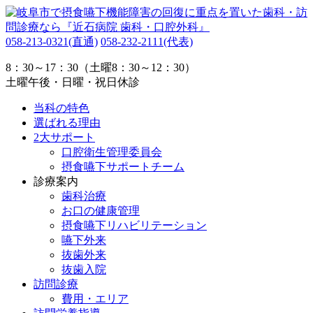
058-213-0321
(直通)
058-232-2111
(代表)
8：30～17：30（土曜8：30～12：30）
土曜午後・日曜・祝日休診
当科の特色
選ばれる理由
2大サポート
口腔衛生管理委員会
摂食嚥下サポートチーム
診療案内
歯科治療
お口の健康管理
摂食嚥下リハビリテーション
嚥下外来
抜歯外来
抜歯入院
訪問診療
費用・エリア