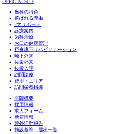
OFFICIALSITE
当科の特色
選ばれる理由
2大サポート
診療案内
歯科治療
お口の健康管理
摂食嚥下リハビリテーション
嚥下外来
抜歯外来
抜歯入院
訪問診療
費用・エリア
訪問栄養指導
医院概要
採用情報
求人フォーム
新着情報
院外活動報告
施設基準・届出一覧