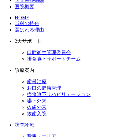
訪問栄養指導
医院概要
HOME
当科の特色
選ばれる理由
2大サポート
口腔衛生管理委員会
摂食嚥下サポートチーム
診療案内
歯科治療
お口の健康管理
摂食嚥下リハビリテーション
嚥下外来
抜歯外来
抜歯入院
訪問診療
費用・エリア